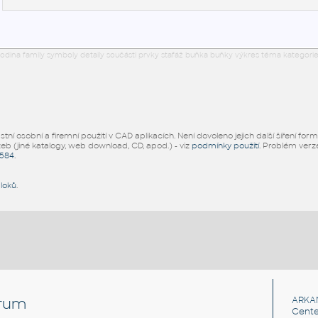
odina family symboly detaily součásti prvky stafáž buňka buňky výkres téma kategorie
ní osobní a firemní použití v CAD aplikacích. Není dovoleno jejich další šíření for
žeb (jiné katalogy, web download, CD, apod.) - viz
podmínky použití
. Problém ver
5584
.
bloků
.
rum
ARKA
Cente