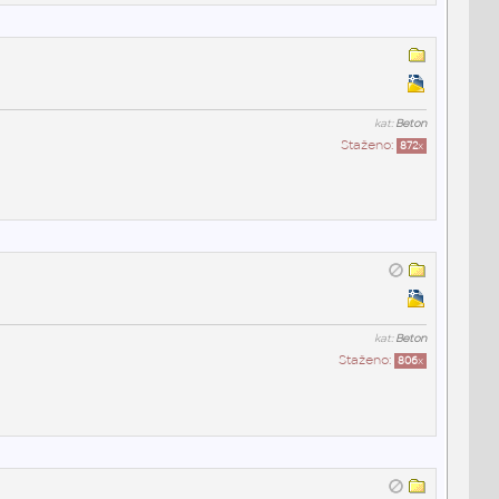
kat:
Beton
Staženo:
872
x
kat:
Beton
Staženo:
806
x