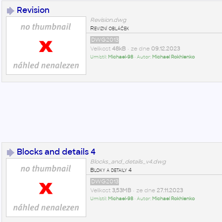
Revision
Revision.dwg
Revizní obláček
DWG2013
Velikost
48kB
• ze dne
09.12.2023
Umístil:
Michael-98
• Autor:
Michael Rokhlenko
Blocks and details 4
Blocks_and_details_v4.dwg
Bloky a detaily 4
DWG2013
Velikost
3,53MB
• ze dne
27.11.2023
Umístil:
Michael-98
• Autor:
Michael Rokhlenko