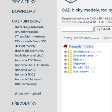
TIPY A TRIKY
CAD bloky, modely, rodiny
DOWNLOAD
Bezplatná knihovna CAD a BIM blok
CAD/BIM bloky
formátech
DWG
,
RFA
,
IPT
,
F3D
. Kat
DWG bloky AutoCADu
RFA rodiny Revitu
IPT součásti Inventoru
Katalog
:
Architektura
•
Dopravn
/obecné
F3D součásti Fusion360
3D CAD modely
Kategorie
Výrobci
dynamické bloky DWG
Architektura
13909
/obecné
top knihovny výrobců
Dopravní stavby
398
Elektro
1550
knihovna AEC Data
Mapování
447
knihovna RUG-CADstudio
Potrubí, TZB
3119
knihovna WATG
Strojírenství
3766
knihovna TDCZ
knihovna BIMproject
PARTcommunity
--
přidat blok - upload
PŘEVODNÍKY