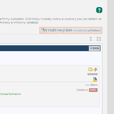
?
e firmy Autodesk. CAD bloky, modely, rodiny a soubory jsou ke stažení ve
ní
bloky a knihovny
výrobců
.
Vložit nový blok
(musíte být
přihlášeni
)
blok
kat:
Beton
Staženo:
5085
x
Michael Rokhlenko