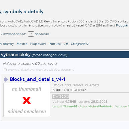
, symboly a detaily
ů
pro AutoCAD, AutoCAD LT, Revit, Inventor, Fusion 360 a další 2D a 3D CAD aplikac
alog slouží pro výměnu užitečných bloků mezi uživateli CAD a BIM aplikací.
Populár
Podrobné hledání
Nápověda
í stavby
•
Elektro
•
Mapování
•
Potrubí, TZB
•
Strojírenství
Vybrané bloky
:
(zvolte kategorii vlevo)
Nalezeno celkem
66
záznamů
hromadné stahování není pro váš účet dostupné
Blocks_and_details_v4-1
Blocks_and_details_v4-1.dwg
Blocks and details v4-1
DWG2013
Velikost
4,73MB
• ze dne
29.12.2023
Umístil:
Michael-98
• Autor:
Michael Rokhlenko
• Výrobce: