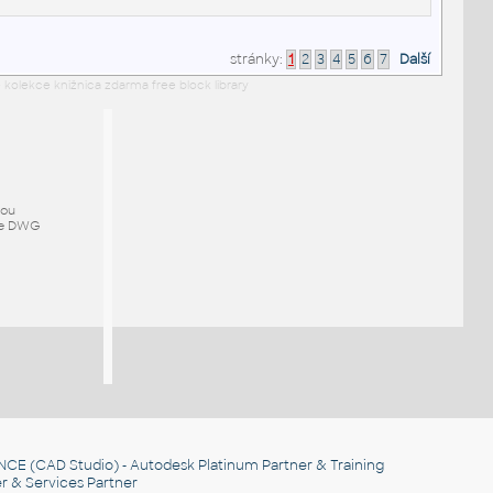
stránky:
1
2
3
4
5
6
7
Další
 kolekce knižnica zdarma free block library
mou
ze DWG
NCE
(CAD Studio) - Autodesk Platinum Partner & Training
r & Services Partner