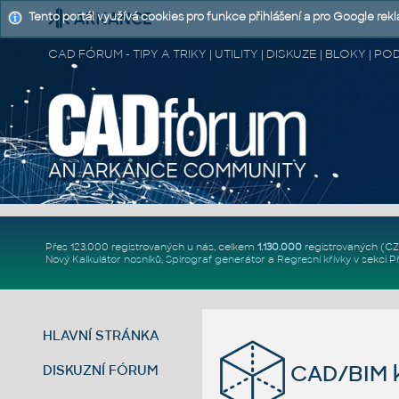
Tento portál využívá cookies pro funkce přihlášení a pro Google rek
CAD FÓRUM - TIPY A TRIKY | UTILITY | DISKUZE | BLOKY |
Přes 123.000 registrovaných u nás, celkem
1.130.000
registrovaných (C
Nový
Kalkulátor nosníků
,
Spirograf generátor
a
Regresní křivky
v sekci
P
HLAVNÍ STRÁNKA
CAD/BIM k
DISKUZNÍ FÓRUM