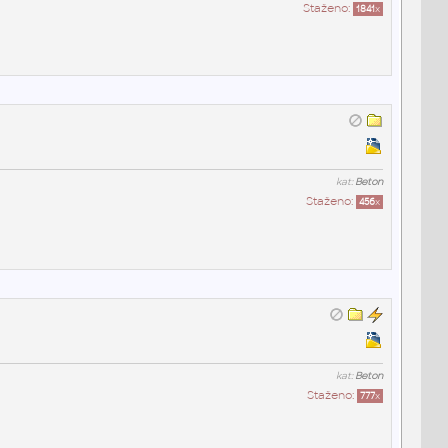
Staženo:
1841
x
kat:
Beton
Staženo:
456
x
kat:
Beton
Staženo:
777
x