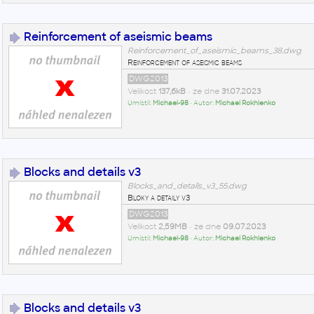
Reinforcement of aseismic beams
Reinforcement_of_aseismic_beams_38.dwg
Reinforcement of aseismic beams
DWG2013
Velikost
137,6kB
• ze dne
31.07.2023
Umístil:
Michael-98
• Autor:
Michael Rokhlenko
Blocks and details v3
Blocks_and_details_v3_55.dwg
Bloky a detaily v3
DWG2013
Velikost
2,59MB
• ze dne
09.07.2023
Umístil:
Michael-98
• Autor:
Michael Rokhlenko
Blocks and details v3