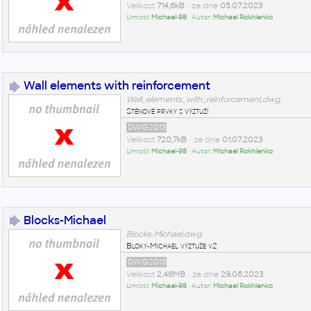
Velikost
714,6kB
• ze dne
05.07.2023
Umístil:
Michael-98
• Autor:
Michael Rokhlenko
Wall elements with reinforcement
Wall_elements_with_reinforcement.dwg
Stěnové prvky s výztuží
DWG2013
Velikost
720,7kB
• ze dne
01.07.2023
Umístil:
Michael-98
• Autor:
Michael Rokhlenko
Blocks-Michael
Blocks-Michael.dwg
Bloky-Michael výztuže v2
DWG2013
Velikost
2,48MB
• ze dne
29.06.2023
Umístil:
Michael-98
• Autor:
Michael Rokhlenko