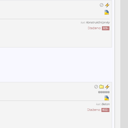
kat:
Konstrukční prvky
Staženo:
323
x
kat:
Beton
Staženo:
602
x