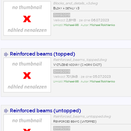
Blocks_and_details_v3.dwg
Bloky a detaily v3
DWG2013
Velikost
2,8MB
• ze dne
06.07.2023
Umístil:
Michael-98
• Autor:
Michael Rokhlenko
Reinforced beams (topped)
Reinforced_beams_topped.dwg
Vyztužené nosníky (s horní částí)
DWG2013
Velikost
701,9kB
• ze dne
05.07.2023
Umístil:
Michael-98
• Autor:
Michael Rokhlenko
Reinforced beams (untopped)
Reinforced_beams_untopped.dwg
Reinforced beams (untopped)
DWG2013