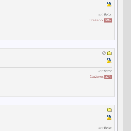
kat:
Beton
Staženo:
168
x
kat:
Beton
Staženo:
327
x
kat:
Beton