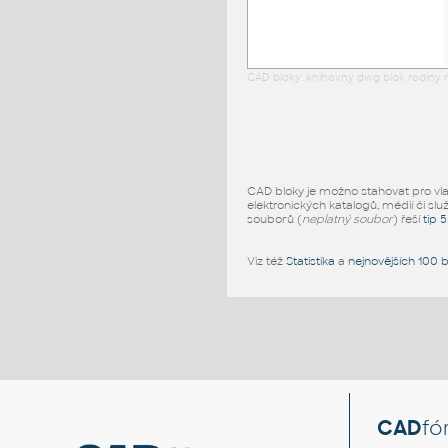
CAD bloky: knihovny dwg blok rodiny r
CAD bloky je možno stahovat pro vlast
elektronických katalogů, médií či slu
souborů (
neplatný soubor
) řeší
tip 
Viz též
Statistika
a
nejnovějších 100 
CAD
fó