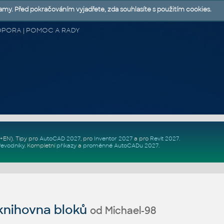
lamy. Před pokračováním vyjadřete, zda souhlasíte s použitím cookies.
 PODPORA | POMOC A RADY
Z+EN)
. Tipy pro
AutoCAD 2027
, pro
Inventor 2027
a pro
Revit 2027
.
řevodníky
.
Kompletní
příkazy
a
proměnné AutoCADu 2027
.
nihovna bloků
od Michael-98