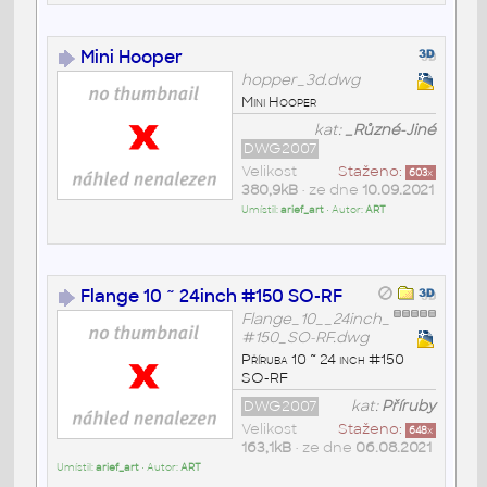
Mini Hooper
hopper_3d.dwg
Mini Hooper
kat:
_Různé-Jiné
DWG2007
Velikost
Staženo:
603
x
380,9kB
• ze dne
10.09.2021
Umístil:
arief_art
• Autor:
ART
Flange 10 ~ 24inch #150 SO-RF
Flange_10__24inch_
#150_SO-RF.dwg
Příruba 10 ~ 24 inch #150
SO-RF
DWG2007
kat:
Příruby
Velikost
Staženo:
648
x
163,1kB
• ze dne
06.08.2021
Umístil:
arief_art
• Autor:
ART