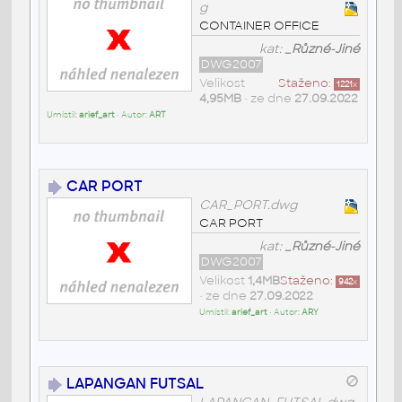
g
CONTAINER OFFICE
kat:
_Různé-Jiné
DWG2007
Velikost
Staženo:
1221
x
4,95MB
• ze dne
27.09.2022
Umístil:
arief_art
• Autor:
ART
CAR PORT
CAR_PORT.dwg
CAR PORT
kat:
_Různé-Jiné
DWG2007
Velikost
1,4MB
Staženo:
942
x
• ze dne
27.09.2022
Umístil:
arief_art
• Autor:
ARY
LAPANGAN FUTSAL