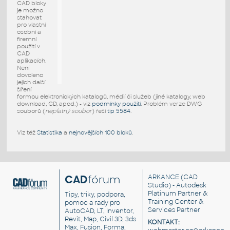
CAD bloky
je možno
stahovat
pro vlastní
osobní a
firemní
použití v
CAD
aplikacích.
Není
dovoleno
jejich další
šíření
formou elektronických katalogů, médií či služeb (jiné katalogy, web
download, CD, apod.) - viz
podmínky použití
. Problém verze DWG
souborů (
neplatný soubor
) řeší
tip 5584
.
Viz též
Statistika
a
nejnovějších 100 bloků
.
CAD
fórum
ARKANCE
(CAD
Studio) - Autodesk
Platinum Partner &
Tipy, triky, podpora,
Training Center &
pomoc a rady pro
Services Partner
AutoCAD, LT, Inventor,
Revit, Map, Civil 3D, 3ds
KONTAKT:
Max, Fusion, Forma,