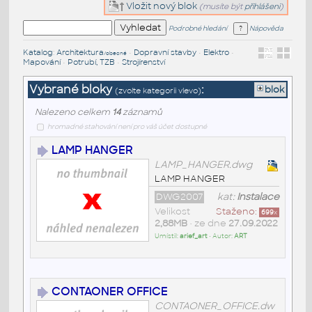
Vložit nový blok
(musíte být
přihlášeni
)
Podrobné hledání
Nápověda
Katalog
:
Architektura
•
Dopravní stavby
•
Elektro
•
/obecné
Mapování
•
Potrubí, TZB
•
Strojírenství
Vybrané bloky
:
blok
(zvolte kategorii vlevo)
Nalezeno celkem
14
záznamů
hromadné stahování není pro váš účet dostupné
LAMP HANGER
LAMP_HANGER.dwg
LAMP HANGER
DWG2007
kat:
Instalace
Velikost
Staženo:
699
x
2,88MB
• ze dne
27.09.2022
Umístil:
arief_art
• Autor:
ART
CONTAONER OFFICE
CONTAONER_OFFICE.dw