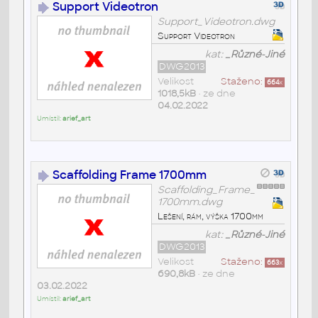
Support Videotron
Support_Videotron.dwg
Support Videotron
kat:
_Různé-Jiné
DWG2013
Velikost
Staženo:
664
x
1018,5kB
• ze dne
04.02.2022
Umístil:
arief_art
Scaffolding Frame 1700mm
Scaffolding_Frame_
1700mm.dwg
Lešení, rám, výška 1700mm
kat:
_Různé-Jiné
DWG2013
Velikost
Staženo:
663
x
690,8kB
• ze dne
03.02.2022
Umístil:
arief_art