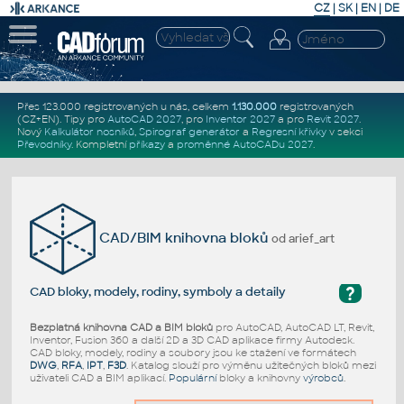
CZ
|
SK
|
EN
|
DE
Přes 123.000 registrovaných u nás, celkem
1.130.000
registrovaných
(CZ+EN)
. Tipy pro
AutoCAD 2027
, pro
Inventor 2027
a pro
Revit 2027
.
Nový
Kalkulátor nosníků
,
Spirograf generátor
a
Regresní křivky
v sekci
Převodníky
.
Kompletní
příkazy
a
proměnné AutoCADu 2027
.
CAD/BIM knihovna bloků
od arief_art
?
CAD bloky, modely, rodiny, symboly a detaily
Bezplatná knihovna CAD a BIM bloků
pro AutoCAD, AutoCAD LT, Revit,
Inventor, Fusion 360 a další 2D a 3D CAD aplikace firmy Autodesk.
CAD bloky, modely, rodiny a soubory jsou ke stažení ve formátech
DWG
,
RFA
,
IPT
,
F3D
. Katalog slouží pro výměnu užitečných bloků mezi
uživateli CAD a BIM aplikací.
Populární
bloky a knihovny
výrobců
.