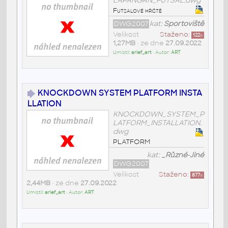
LAPANGAN_FUTSAL.dwg
Futsalové hřiště
DWG2007
kat:
Sportoviště
Velikost
Staženo:
122
x
1,27MB
• ze dne
27.09.2022
Umístil:
arief_art
• Autor:
ART
KNOCKDOWN SYSTEM PLATFORM INSTA
LLATION
KNOCKDOWN_SYSTEM_P
LATFORM_INSTALLATION.
dwg
PLATFORM
kat:
_Různé-Jiné
DWG2007
Velikost
Staženo:
877
x
2,44MB
• ze dne
27.09.2022
Umístil:
arief_art
• Autor:
ART