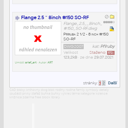
Flange 2.5 ~ 8inch #150 SO-RF
Flange_2.5__8inch_
#150_SO-RF.dwg
Příruba 2 1/2 - 8 inch #150
SO-RF
DWG2007
kat:
Příruby
Velikost
Staženo:
572
x
123,2kB
• ze dne
29.07.2021
Umístil:
arief_art
• Autor:
ART
stránky:
1
2
Další
CAD bloky: knihovny dwg blok rodiny rodina family symboly detaily
součásti prvky stafáž buňka buňky výkres téma kategorie kolekce
knižnica zdarma free block library