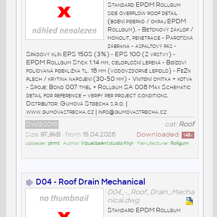
Standard EPDM Rollgum
side overflow roof detail
(boèní pøepad / okraj EPDM
Rollgum). - Betonový záklop /
monolit, penetrace - Parotìsná
zábrana - asfaltový pás -
Spádový klín EPS 150S (3%) - EPS 100 (2 vrstvy) -
EPDM Rollgum Stick 1.14 mm, celoplošnì lepená - Bøízovì
folíovaná pøekližka tl. 18 mm (vodovzdorné lepidlo) - FeZn
plech / krytina napojení (30-50 mm) - Vnitøní omítka + kotva
- Spoje: Bond 007 tmel + Rollgum SA 008 Max Schematic
detail for reference – verify per project conditions.
Distributor: Gumová Støecha s.r.o. |
www.gumovastrecha.cz | info@gumovastrecha.cz
DWG2010
cat:
Roof
Size
97,9kB
• from
15.04.2026
Downloaded:
148
x
Uploader:
ptmt
• Author:
Vizualizaèní studio Khýr
• Manufacturer:
Rollgum
D04 - Roof Drain Mechanical
D04_-_Roof_Drain_Mecha
nical.dwg
Standard EPDM Rollgum