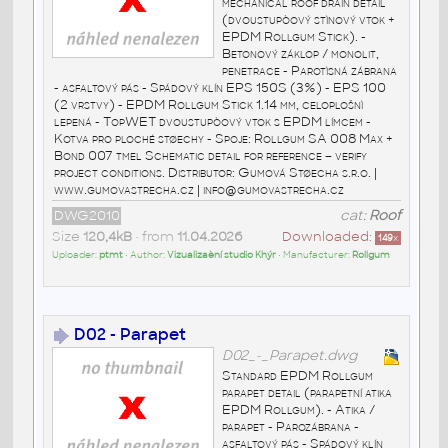
mechanical roof drain detail
(dvoustupòový stìnový vtok +
EPDM Rollgum Stick). -
Betonový záklop / monolit,
penetrace - Parotìsná zábrana
- asfaltový pás - Spádový klín EPS 150S (3%) - EPS 100
(2 vrstvy) - EPDM Rollgum Stick 1.14 mm, celoplošnì
lepená - TopWET dvoustupòový vtok s EPDM límcem -
Kotva pro ploché støechy - Spoje: Rollgum SA 008 Max +
Bond 007 tmel Schematic detail for reference – verify
project conditions. Distributor: Gumová Støecha s.r.o. |
www.gumovastrecha.cz | info@gumovastrecha.cz
DWG2010
cat:
Roof
Size
120,4kB
• from
11.04.2026
Downloaded:
149
x
Uploader:
ptmt
• Author:
Vizualizaèní studio Khýr
• Manufacturer:
Rollgum
D02 - Parapet
D02_-_Parapet.dwg
Standard EPDM Rollgum
parapet detail (parapetní atika
EPDM Rollgum). - Atika /
parapet - Parozábrana -
asfaltový pás - Spádový klín