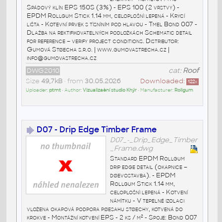
Spádový klín EPS 150S (3%) - EPS 100 (2 vrstvy) -
EPDM Rollgum Stick 1.14 mm, celoplošnì lepená - Krycí
lišta - Kotevní prvek s tìsnìním pod hlavou - Tmel Bond 007 -
Dlažba na rektifikovatelných podložkách Schematic detail
for reference – verify project conditions. Distributor:
Gumová Støecha s.r.o. | www.gumovastrecha.cz |
info@gumovastrecha.cz
DWG2010
cat:
Roof
Size
49,7kB
• from
30.05.2026
Downloaded:
122
x
Uploader:
ptmt
• Author:
Vizualizaèní studio Khýr
• Manufacturer:
Rollgum
D07 - Drip Edge Timber Frame
D07_-_Drip_Edge_Timber
_Frame.dwg
Standard EPDM Rollgum
drip edge detail (okapnice –
døevostavba). - EPDM
Rollgum Stick 1.14 mm,
celoplošnì lepená - Kotvení
námìtku - V tepelné izolaci
vložena okapová podpora pøesahu støechy, kotvená do
krokve - Montážní kotvení EPS - 2 ks / m² - Spoje: Bond 007