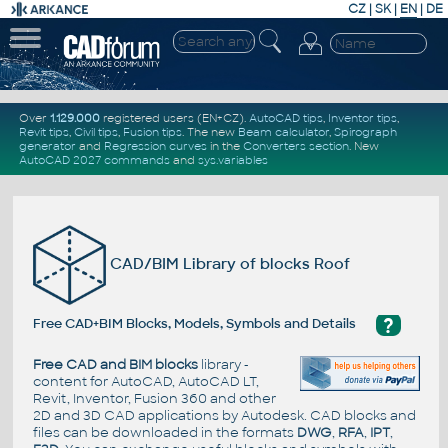
CZ
|
SK
|
EN
|
DE
Over
1.129.000
registered users (EN+CZ).
AutoCAD tips
,
Inventor tips
,
Revit tips
,
Civil tips
,
Fusion tips
. The new
Beam calculator
,
Spirograph
generator
and
Regression curves
in the
Converters section
.
New
AutoCAD 2027 commands
and
sys.variables
CAD/BIM Library of blocks Roof
?
Free CAD+BIM Blocks, Models, Symbols and Details
Free CAD and BIM blocks
library -
content for AutoCAD, AutoCAD LT,
Revit, Inventor, Fusion 360 and other
2D and 3D CAD applications by Autodesk. CAD blocks and
files can be downloaded in the formats
DWG
,
RFA
,
IPT
,