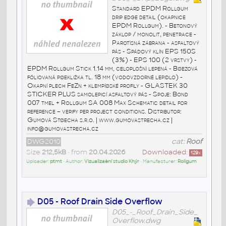
Standard EPDM Rollgum
drip edge detail (okapnice
EPDM Rollgum). - Betonový
záklop / monolit, penetrace -
Parotìsná zábrana - asfaltový
pás - Spádový klín EPS 150S
(3%) - EPS 100 (2 vrstvy) -
EPDM Rollgum Stick 1.14 mm, celoplošnì lepená - Bøezová
fóliovaná pøekližka tl. 18 mm (vodovzdorné lepidlo) -
Okapní plech FeZn + klempíøské profily - GLASTEK 30
STICKER PLUS samolepicí asfaltový pás - Spoje: Bond
007 tmel + Rollgum SA 008 Max Schematic detail for
reference – verify per project conditions. Distributor:
Gumová Støecha s.r.o. | www.gumovastrecha.cz |
info@gumovastrecha.cz
DWG2010
cat:
Roof
Size
212,5kB
• from
20.04.2026
Downloaded:
129
x
Uploader:
ptmt
• Author:
Vizualizaèní studio Khýr
• Manufacturer:
Rollgum
D05 - Roof Drain Side Overflow
D05_-_Roof_Drain_Side_
Overflow.dwg