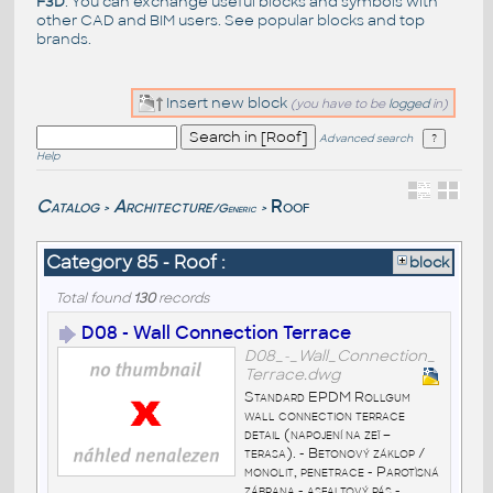
F3D
. You can exchange useful blocks and symbols with
other CAD and BIM users. See
popular blocks
and top
brands
.
Insert new block
(you have to be
logged
in)
Advanced search
Help
Catalog
Architecture
Roof
/Generic
>
>
Category 85 - Roof :
block
Total found
130
records
D08 - Wall Connection Terrace
D08_-_Wall_Connection_
Terrace.dwg
Standard EPDM Rollgum
wall connection terrace
detail (napojení na zeï –
terasa). - Betonový záklop /
monolit, penetrace - Parotìsná
zábrana - asfaltový pás -