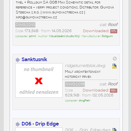
tmel + Rollgum SA 008 Max Schematic detail for
reference – verify project conditions. Distributor: Gumová
Støecha s.r.o. | www.gumovastrecha.cz |
info@gumovastrecha.cz
DWG2010
cat:
Roof
Size
173,5kB
• from
14.05.2026
Downloaded:
117
x
Uploader:
ptmt
• Author:
Vizualizaèní studio Khý
• Manufacturer:
Rollgum
Sanktusník
ridgeturretblok.dwg
Malý architektonický
historický prvek
DWG2018
cat:
Roof
Size
Downloaded:
101
x
629,1kB
• from
02.05.2026
Uploader:
dwgPetr
D06 - Drip Edge
D06_-_Drip_Edge.dwg