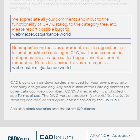
models modellen geometry elements entourage cell cells drawing
bibliotheque theme category collections content kostenlos insert scale
landscaping
We appreciate all your comments and input to the
functionality of CAD Catalog, to the category tree, etc.
Please report possible bugs to
webmaster.cz@arkance.world
.
Nous apprécions tous vos commentaires et suggestions sur
la fonctionnalité du catalogue CAO, sur l'arborescence des
catégories, etc ainsi que sur les bogues éventuellement
rencontrés. Merci de transmettre vos remarques a
webmaster.cz@arkance.world
.
CAD blocks can be downloaded and used for your own personal or
company design use only. Any distribution of the Catalog content (to
other catalogs, web download, CD/DVD media, etc.) is prohibited -
see
Terms of use
. The DWG-version problem (
not valid file, invalid file,
drawing not valid, cannot open
) can be solved by the
Tip 2869
.
See also
block-statistics
and the
latest 100 blocks
.
CAD
forum
ARKANCE
- Autodesk