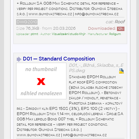
+ Rollgum SA 008 Max Schematic detail for reference –
verify per project conditions. Distributor: Gumová Støecha
s.r.o. | www.gumovastrecha.cz | info@gumovastrecha.cz
DWG2010
cat:
Roof
Size
76,3kB
• from
20.03.2026
Downloaded:
121
x
Uploader:
ptmt
• Author:
Vizualizaèní studio Khýr
• Manufacturer:
Rollgum
D01 — Standard Composition
D01_-_Bìžná_Skladba_s_E
PS.dwg
Standard EPDM Rollgum
flat roof EPS composition
(bìžná skladba ploché støechy
EPDM Rollgum). - Betonový
záklop / monolit, penetrace -
Parotìsná zábrana - asfaltový
pás - Spádový klín EPS 150S (3%), EPS 100 (2 vrstvy) -
EPDM Rollgum Stick 1.14 mm, celoplošnì lepená - Spoje:SA
008 Max lepidlo Bond 007 tmel + Rollgum Schematic
detail for reference – verify per project conditions.
Distributor: Gumová Støecha s.r.o. |
www.gumovastrecha.cz | info@gumovastrecha.cz