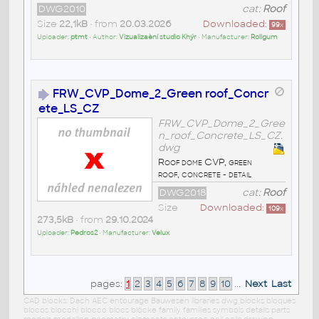
DWG2010
cat:
Roof
Size
22,1kB
• from
20.03.2026
Downloaded:
99
x
Uploader:
ptmt
• Author:
Vizualizaèní studio Khýr
• Manufacturer:
Rollgum
FRW_CVP_Dome_2_Green roof_Concr
ete_LS_CZ
FRW_CVP_Dome_2_Gree
n_roof_Concrete_LS_CZ.
dwg
Roof dome CVP, green
roof, concrete - detail
DWG2018
cat:
Roof
Size
Downloaded:
109
x
273,5kB
• from
29.10.2024
Uploader:
Pedros2
• Manufacturer:
Velux
pages:
1
2
3
4
5
6
7
8
9
10
...
Next
Last
CAD blocks: Dach AEC entourage Bauwesen libraries dwg blocks bloques
blocos blocchi blocco blocs blöcke family families symbols details parts