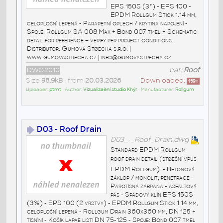
EPS 150S (3°) - EPS 100 -
EPDM Rollgum Stick 1.14 mm,
celoplošnì lepená - Parapetní oplech / krytina napojení -
Spoje: Rollgum SA 008 Max + Bond 007 tmel + Schematic
detail for reference – verify per project conditions.
Distributor: Gumová Støecha s.r.o. |
www.gumovastrecha.cz | info@gumovastrecha.cz
DWG2010
cat:
Roof
Size
98,9kB
• from
20.03.2026
Downloaded:
159
x
Uploader:
ptmt
• Author:
Vizualizaèní studio Khýr
• Manufacturer:
Rollgum
D03 - Roof Drain
D03_-_Roof_Drain.dwg
Standard EPDM Rollgum
roof drain detail (støešní vpus
EPDM Rollgum). - Betonový
záklop / monolit, penetrace -
Parotìsná zábrana - asfaltový
pás - Spádový klín EPS 150S
(3%) - EPS 100 (2 vrstvy) - EPDM Rollgum Stick 1.14 mm,
celoplošnì lepená - Rollgum Drain 360x360 mm, DN 125 +
tìsnìní - Košík lapaè listí DN 75-125 - Spoje: Bond 007 tmel